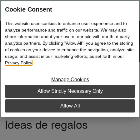
¿Eres consultora, directora o NSD de Mary Kay nueva?
Ingresa
Cookie Consent
aquí.
This website uses cookies to enhance user experience and to
☰
analyze performance and traffic on our website. We may also
Bolsa
Compra
0
share information about your use of our site with our third party
analytics partners. By clicking "Allow All", you agree to the storing
of cookies on your device to enhance the navigation, analyze site
Sitio
Rastrear
Pedido
de
usage, and assist in our marketing efforts, as set forth in our
búsqueda
Privacy Policy
.
Manage Cookies
Allow Strictly Necessary Only
Allow All
Ideas de regalos