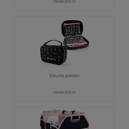
Desde
$32.00
Estuche práctico
Desde
$35.00