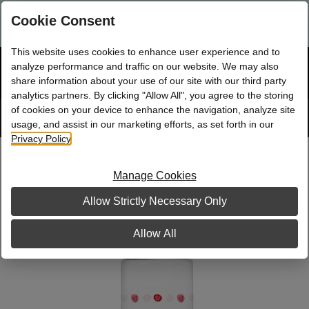
¿Eres consultora, directora o NSD de Mary Kay nueva?
Ingresa
Cookie Consent
aquí.
This website uses cookies to enhance user experience and to
☰
analyze performance and traffic on our website. We may also
Bolsa
Compra
0
share information about your use of our site with our third party
analytics partners. By clicking "Allow All", you agree to the storing
of cookies on your device to enhance the navigation, analyze site
Sitio
Rastrear
Pedido
de
usage, and assist in our marketing efforts, as set forth in our
búsqueda
Privacy Policy
.
Botella de agua con motivo de Mary
Kay
Manage Cookies
Allow Strictly Necessary Only
Allow All